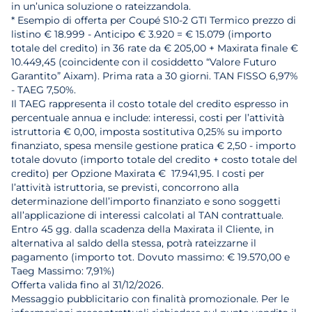
in un’unica soluzione o rateizzandola.
* Esempio di offerta per Coupé S10-2 GTI Termico prezzo di
listino € 18.999 - Anticipo € 3.920 = € 15.079 (importo
totale del credito) in 36 rate da € 205,00 + Maxirata finale €
10.449,45 (coincidente con il cosiddetto “Valore Futuro
Garantito” Aixam). Prima rata a 30 giorni. TAN FISSO 6,97%
- TAEG 7,50%.
Il TAEG rappresenta il costo totale del credito espresso in
percentuale annua e include: interessi, costi per l’attività
istruttoria € 0,00, imposta sostitutiva 0,25% su importo
finanziato, spesa mensile gestione pratica € 2,50 - importo
totale dovuto (importo totale del credito + costo totale del
credito) per Opzione Maxirata € 17.941,95. I costi per
l’attività istruttoria, se previsti, concorrono alla
determinazione dell’importo finanziato e sono soggetti
all’applicazione di interessi calcolati al TAN contrattuale.
Entro 45 gg. dalla scadenza della Maxirata il Cliente, in
alternativa al saldo della stessa, potrà rateizzarne il
pagamento (importo tot. Dovuto massimo: € 19.570,00 e
Taeg Massimo: 7,91%)
Offerta valida fino al 31/12/2026.
Messaggio pubblicitario con finalità promozionale. Per le