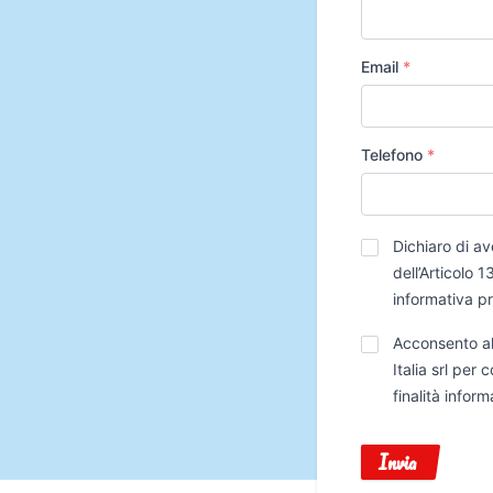
Email
*
Telefono
*
Privacy
*
Dichiaro di av
dell’Articolo
informativa p
Trattamento
Acconsento al
Dati
Italia srl per
finalità infor
Invia