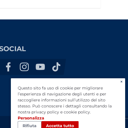
SOCIAL
×
Questo sito fa uso di cookie per migliorare
l’esperienza di navigazione degli utenti e per
raccogliere informazioni sull’utilizzo del sito
stesso. Può conoscere i dettagli consultando la
nostra
privacy policy
e
cookie policy
.
Personalizza
Rifiuta
Accetta tutto